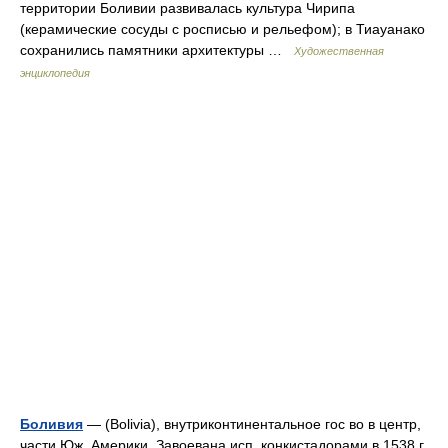
территории Боливии развивалась культура Чирипа
(керамические сосуды с росписью и рельефом); в Тиауанако
сохранились памятники архитектуры …
Художественная
энциклопедия
Боливия
— (Bolivia), внутриконтинентальное гос во в центр,
части Юж. Америки. Завоевана исп. конкистадорами в 1538 г.