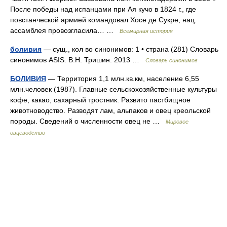
После победы над испанцами при Ая кучо в 1824 г., где
повстанческой армией командовал Хосе де Сукре, нац.
ассамблея провозгласила… …
Всемирная история
боливия
— сущ., кол во синонимов: 1 • страна (281) Словарь
синонимов ASIS. В.Н. Тришин. 2013 …
Словарь синонимов
БОЛИВИЯ
— Территория 1,1 млн.кв.км, население 6,55
млн.человек (1987). Главные сельскохозяйственные культуры
кофе, какао, сахарный тростник. Развито пастбищное
животноводство. Разводят лам, альпаков и овец креольской
породы. Сведений о численности овец не …
Мировое
овцеводство