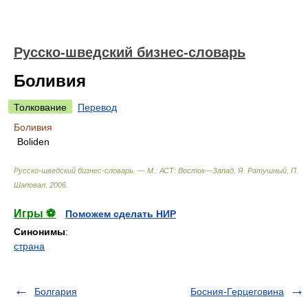
Русско-шведский бизнес-словарь
Боливия
Толкование
Перевод
Боливия
Boliden
Русско-шведский бизнес-словарь. — М.: АСТ: Восток—Запад
.
Я. Ратушный, П.
Шаповал
.
2006
.
Игры ⚽
Поможем сделать НИР
Синонимы
:
страна
Болгария
Босния-Герцеговина